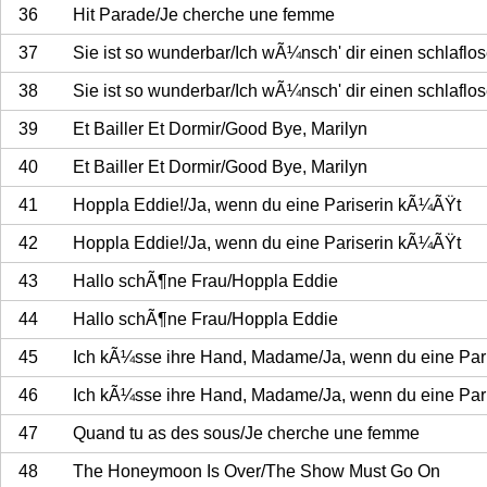
36
Hit Parade/Je cherche une femme
37
Sie ist so wunderbar/Ich wÃ¼nsch' dir einen schlafl
38
Sie ist so wunderbar/Ich wÃ¼nsch' dir einen schlafl
39
Et Bailler Et Dormir/Good Bye, Marilyn
40
Et Bailler Et Dormir/Good Bye, Marilyn
41
Hoppla Eddie!/Ja, wenn du eine Pariserin kÃ¼ÃŸt
42
Hoppla Eddie!/Ja, wenn du eine Pariserin kÃ¼ÃŸt
43
Hallo schÃ¶ne Frau/Hoppla Eddie
44
Hallo schÃ¶ne Frau/Hoppla Eddie
45
Ich kÃ¼sse ihre Hand, Madame/Ja, wenn du eine Par
46
Ich kÃ¼sse ihre Hand, Madame/Ja, wenn du eine Par
47
Quand tu as des sous/Je cherche une femme
48
The Honeymoon Is Over/The Show Must Go On