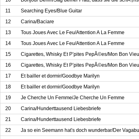
11
Searching Eyes/Blue Guitar
12
Carina/Baciare
13
Tous Joues Avec Le Feu/Attention A La Femme
14
Tous Joues Avec Le Feu/Attention A La Femme
15
Cigarettes, Whisky Et P'pites PepÃ©es/Mon Bon Vie
16
Cigarettes, Whisky Et P'pites PepÃ©es/Mon Bon Vie
17
Et bailler et dormir/Goodbye Marilyn
18
Et bailler et dormir/Goodbye Marilyn
19
Je Cherche Un Femme/Je Cherche Un Femme
20
Carina/Hunderttausend Liebesbriefe
21
Carina/Hunderttausend Liebesbriefe
22
Ja so ein Seemann hat's doch wunderbar/Der Vagab