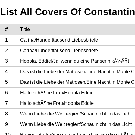
List All Covers Of Constanti
#
Title
1
Carina/Hunderttausend Liebesbriefe
2
Carina/Hunderttausend Liebesbriefe
3
Hoppla, Eddie!/Ja, wenn du eine Pariserin kÃ¼ÃŸt
4
Das ist die Liebe der Matrosen/Eine Nacht in Monte C
5
Das ist die Liebe der Matrosen/Eine Nacht in Monte C
6
Hallo schÃ¶ne Frau/Hoppla Eddie
7
Hallo schÃ¶ne Frau/Hoppla Eddie
8
Wenn Liebe die Welt regiert/Schau nicht in das Licht
9
Wenn Liebe die Welt regiert/Schau nicht in das Licht
10
Bonjour Berlin/Sag deiner Frau, dass sie die schÃ¶nst